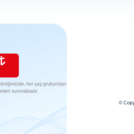
kliniğimizde, her yaş grubundan
ümleri sunmaktadır
© Copyr