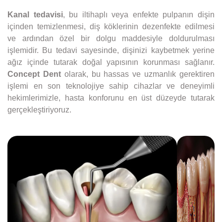
Kanal tedavisi
, bu iltihaplı veya enfekte pulpanın dişin
içinden temizlenmesi, diş köklerinin dezenfekte edilmesi
ve ardından özel bir dolgu maddesiyle doldurulması
işlemidir. Bu tedavi sayesinde, dişinizi kaybetmek yerine
ağız içinde tutarak doğal yapısının korunması sağlanır.
Concept Dent
olarak, bu hassas ve uzmanlık gerektiren
işlemi en son teknolojiye sahip cihazlar ve deneyimli
hekimlerimizle, hasta konforunu en üst düzeyde tutarak
gerçekleştiriyoruz.